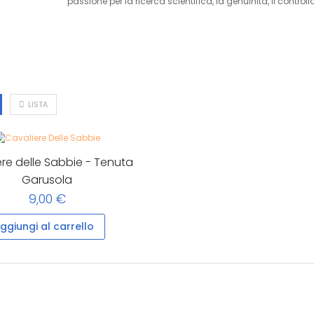
passione per la ricerca scientifica, la genuinità, il control
LISTA
re delle Sabbie - Tenuta
Garusola
9,00 €
ggiungi al carrello