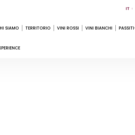
IT
HI SIAMO
TERRITORIO
VINI ROSSI
VINI BIANCHI
PASSITI
XPERIENCE
TENUTA GARUSOLA
Home
Territorio
Ferrara
Tenuta Garusola