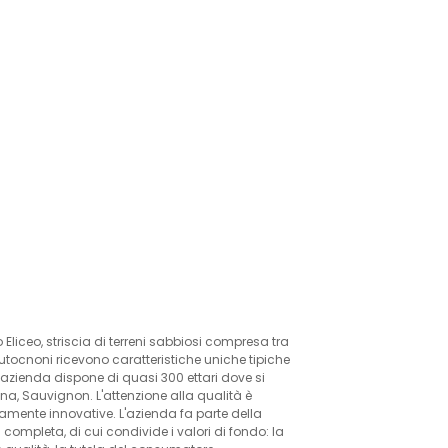
liceo, striscia di terreni sabbiosi compresa tra
ni autocnoni ricevono caratteristiche uniche tipiche
i l'azienda dispone di quasi 300 ettari dove si
tana, Sauvignon. L'attenzione alla qualità è
tamente innovative. L'azienda fa parte della
completa, di cui condivide i valori di fondo: la