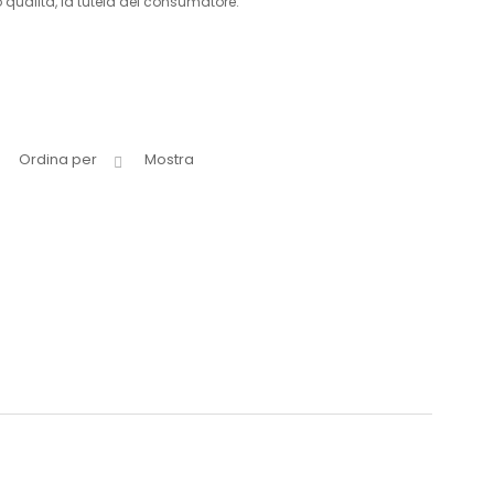
lo qualità, la tutela del consumatore.
Ordina per
Mostra