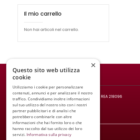
Il mio carrello
Non hai articoli nel carrello.
×
Questo sito web utilizza
cookie
WINE MEETING ER
Utilizziamo i cookie per personalizzare
© 2021 All rights reserved.
contenuti, annunci e per analizzare il nostro
Codice fiscale e Partita IVA: 02008890382 - REA 218096
traffico. Condividiamo inoltre informazioni
Mail:
infowinemeetinger@gmail.com
sul tuo utilizzo del nostro sito con i nostri
partner pubblicitari e di analisi che
Tel:
+39 340 413 8251
potrebbero combinarle con altre
informazioni che hai fornito loro o che
hanno raccolto dal tuo utilizzo dei loro
servizi.
Informativa sulla privacy