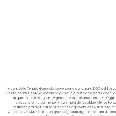
I vitigni della Tenuta Garusola provengono dalla zona DOC del Bosco E
il delta del Po, Cervia e l'entroterra di Filo. In questo ambiente i vitig
di questo territorio. I primi vigneti furono impiantati nel 1961. Ogg
coltivano principalmente i vitigni tipici delle sabbie: Merlot, For
testimoniata dall'utilizzo di tecniche agronomiche e di difesa al
Cooperativa Giulio Bellini, un grande gruppo agroalimentare a filiera 