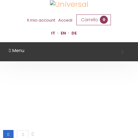
Carrello
0
Il mio account
Accedi
IT
EN
DE
Menu
DISTILLATI-LIQUORI
Home
Distillati-Liquori