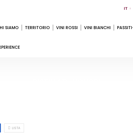
IT
HI SIAMO
TERRITORIO
VINI ROSSI
VINI BIANCHI
PASSITI
XPERIENCE
DISTILLATI-LIQUORI
Home
Distillati-Liquori
LISTA