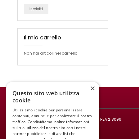
Iscriviti
Il mio carrello
Non hai articoli nel carrello.
×
Questo sito web utilizza
cookie
WINE MEETING ER
Utilizziamo i cookie per personalizzare
© 2021 All rights reserved.
contenuti, annunci e per analizzare il nostro
Codice fiscale e Partita IVA: 02008890382 - REA 218096
traffico. Condividiamo inoltre informazioni
Mail:
infowinemeetinger@gmail.com
sul tuo utilizzo del nostro sito con i nostri
partner pubblicitari e di analisi che
Tel:
+39 340 413 8251