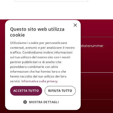
×
Questo sito web utilizza
WINE MEETING ER
cookie
© 2021 - All rights reserved.
Utilizziamo i cookie per personalizzare
Steuernummer und Umsatzsteuer-Identifikationsnummer:
contenuti, annunci e per analizzare il nostro
02008890382 - REA 218096
traffico. Condividiamo inoltre informazioni
Mail:
infowinemeetinger@gmail.com
sul tuo utilizzo del nostro sito con i nostri
partner pubblicitari e di analisi che
Tel:
+39 340 413 8251
potrebbero combinarle con altre
informazioni che hai fornito loro o che
hanno raccolto dal tuo utilizzo dei loro
servizi.
Informativa sulla privacy
ACCETTA TUTTO
RIFIUTA TUTTO
MOSTRA DETTAGLI
Wine Meeting ER
© 2021