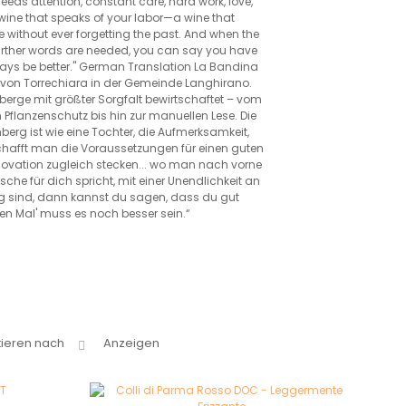
eds attention, constant care, hard work, love,
 wine that speaks of your labor—a wine that
 without ever forgetting the past. And when the
o further words are needed, you can say you have
ways be better." German Translation La Bandina
g von Torrechiara in der Gemeinde Langhirano.
berge mit größter Sorgfalt bewirtschaftet – vom
 Pflanzenschutz bis hin zur manuellen Lese. Die
erg ist wie eine Tochter, die Aufmerksamkeit,
 schafft man die Voraussetzungen für einen guten
Innovation zugleich stecken... wo man nach vorne
che für dich spricht, mit einer Unendlichkeit an
ig sind, dann kannst du sagen, dass du gut
en Mal' muss es noch besser sein.“
tieren nach
Anzeigen