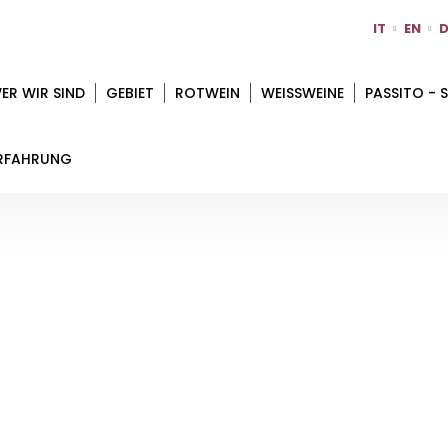
IT
EN
D
ER WIR SIND
GEBIET
ROTWEIN
WEISSWEINE
PASSITO - S
RFAHRUNG
LA BANDINA
Startseite
Gebiet
Parma
La Bandina