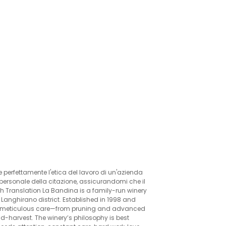
 perfettamente l'etica del lavoro di un'azienda
personale della citazione, assicurandomi che il
sh Translation La Bandina is a family-run winery
 Langhirano district. Established in 1998 and
th meticulous care—from pruning and advanced
-harvest. The winery’s philosophy is best