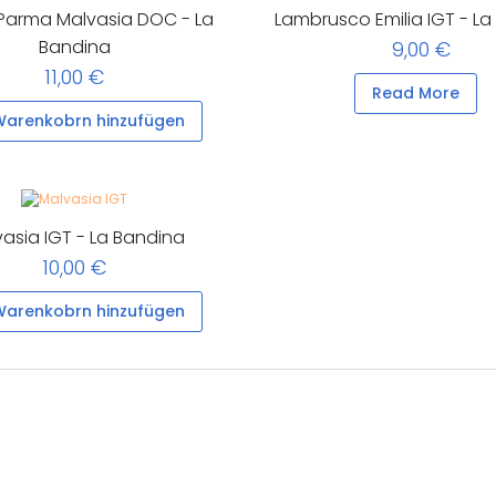
i Parma Malvasia DOC - La
Lambrusco Emilia IGT - L
Bandina
9,00 €
11,00 €
Read More
arenkobrn hinzufügen
asia IGT - La Bandina
10,00 €
arenkobrn hinzufügen