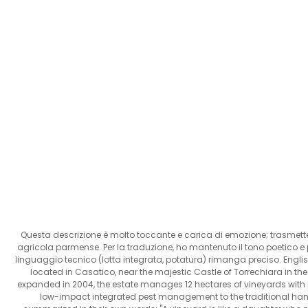
Questa descrizione è molto toccante e carica di emozione; trasmette
agricola parmense. Per la traduzione, ho mantenuto il tono poetico e 
linguaggio tecnico (lotta integrata, potatura) rimanga preciso. Engli
located in Casatico, near the majestic Castle of Torrechiara in the
expanded in 2004, the estate manages 12 hectares of vineyards wi
low-impact integrated pest management to the traditional hand