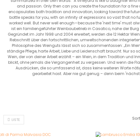
summarized in their own words: "A vineyard is like a daughter who ne
and passion. Only then can you create the foundation for a fine
encapsulates both tradition and innovation, looking toward the future
bottle speaks for you, with an infinity of expressions so vast that n
worked well. But never well enough—because the 'next time' must al
ist ein familiengeführter Weinbaubetrieb in Casatico, nahe der Bur
Gegründet im Jahr 1998 und 2004 erweitert, werden die 12 Hektar Wein
Rebschnitt über den fortschrittlichen, umweltschonenden integrierten
Philosophie des Weinguts lässt sich so zusammenfassen: „Ein Weinb
ständige Pflege, harte Arbeit, Liebe und Leidenschaft braucht. Nur so
Wein, der von deiner Arbeit erzählt – ein Wein, in dem Tradition und 
blickt, ohne jemals die Vergangenheit zu vergessen. Und wenn die Flas
Ausdrücken, die so umfassend ist, dass keine weiteren Worte nöt
gearbeitet hast. Aber nie gut genug – denn beim 'nächst
Sor
LISTE