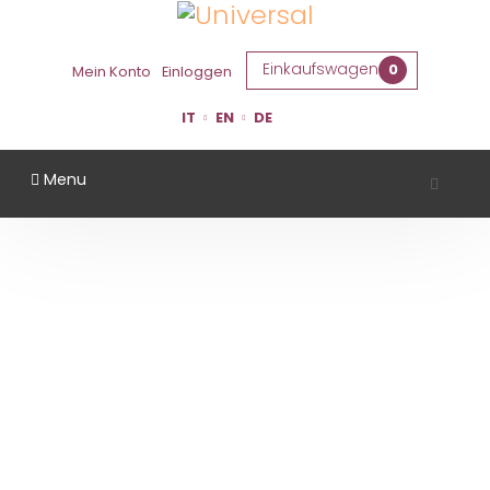
Einkaufswagen
0
Mein Konto
Einloggen
IT
EN
DE
Menu
LA BANDINA
Startseite
Gebiet
Parma
La Bandina