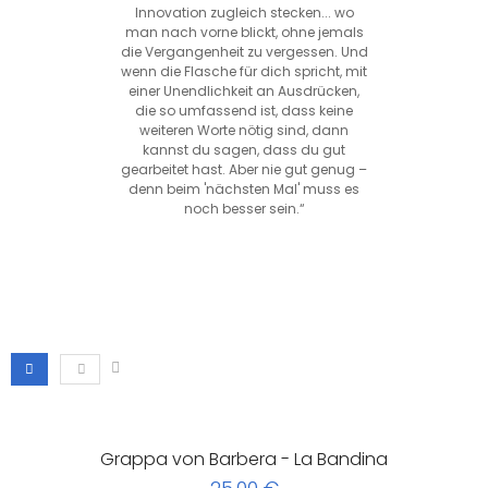
Innovation zugleich stecken... wo
man nach vorne blickt, ohne jemals
die Vergangenheit zu vergessen. Und
wenn die Flasche für dich spricht, mit
einer Unendlichkeit an Ausdrücken,
die so umfassend ist, dass keine
weiteren Worte nötig sind, dann
kannst du sagen, dass du gut
gearbeitet hast. Aber nie gut genug –
denn beim 'nächsten Mal' muss es
noch besser sein.“
Grappa von Barbera - La Bandina