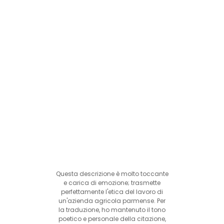
Questa descrizione è molto toccante
e carica di emozione; trasmette
perfettamente l'etica del lavoro di
un'azienda agricola parmense. Per
la traduzione, ho mantenuto il tono
poetico e personale della citazione,