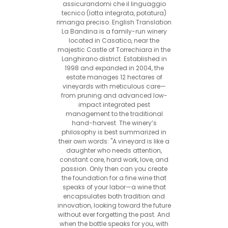
assicurandomi che il linguaggio
tecnico (lotta integrata, potatura)
rimanga preciso. English Translation
La Bandina is a family-run winery
located in Casatico, near the
majestic Castle of Torrechiara in the
Langhirano district. Established in
1998 and expanded in 2004, the
estate manages 12 hectares of
vineyards with meticulous care—
from pruning and advanced low-
impact integrated pest
management to the traditional
hand-harvest. The winery’s
philosophy is best summarized in
their own words: "A vineyard is like a
daughter who needs attention,
constant care, hard work, love, and
passion. Only then can you create
the foundation for a fine wine that
speaks of your labor—a wine that
encapsulates both tradition and
innovation, looking toward the future
without ever forgetting the past. And
when the bottle speaks for you, with