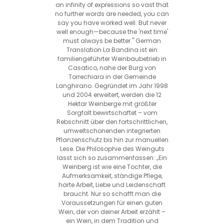
an infinity of expressions so vast that
no further words are needed, you can
say you have worked well. But never
well enough—because the 'next time'
must always be better." German
Translation La Bandina ist ein
familiengeführter Weinbaubetrieb in
Casatico, nahe der Burg von
Torrechiara in der Gemeinde
Langhirano. Gegründet im Jahr 1998
und 2004 erweitert, werden die 12
Hektar Weinberge mit größter
Sorgfalt bewirtschaftet – vom
Rebschnitt über den fortschrittlichen,
umweltschonenden integrierten
Pflanzenschutz bis hin zur manuellen
Lese. Die Philosophie des Weinguts
lässt sich so zusammenfassen: „Ein
Weinberg ist wie eine Tochter, die
Aufmerksamkeit, ständige Pflege,
harte Arbeit, Liebe und Leidenschaft
braucht. Nur so schafft man die
Voraussetzungen für einen guten
Wein, der von deiner Arbeit erzählt –
ein Wein, in dem Tradition und