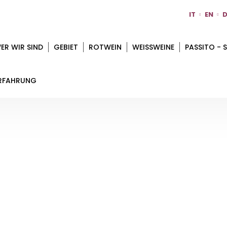
IT
EN
D
ER WIR SIND
GEBIET
ROTWEIN
WEISSWEINE
PASSITO - S
RFAHRUNG
CORTE BENEFICIO
Startseite
Gebiet
Ferrara
Corte Beneficio