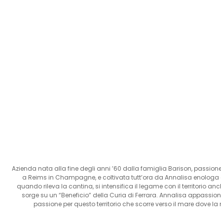
Azienda nata alla fine degli anni ’60 dalla famiglia Barison, passion
a Reims in Champagne, e coltivata tutt’ora da Annalisa enologa 
quando rileva la cantina, si intensifica il legame con il territorio an
sorge su un “Beneficio” della Curia di Ferrara. Annalisa appassion
passione per questo territorio che scorre verso il mare dove la n