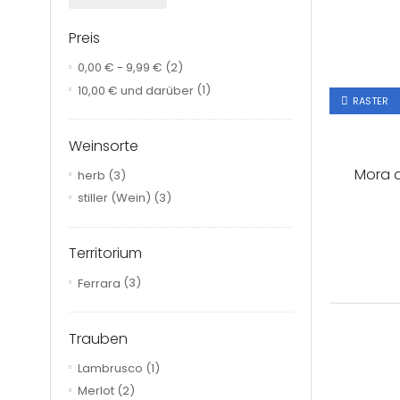
Preis
0,00 €
-
9,99 €
(2)
10,00 €
und darüber
(1)
RASTER
Weinsorte
Mora d
herb
(3)
stiller (Wein)
(3)
Territorium
Ferrara
(3)
Trauben
Lambrusco
(1)
Merlot
(2)