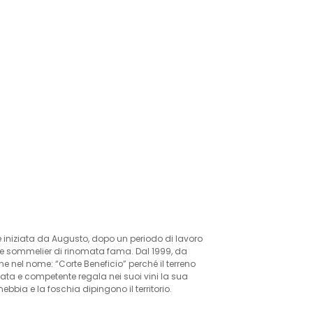
e iniziata da Augusto, dopo un periodo di lavoro
e sommelier di rinomata fama. Dal 1999, da
che nel nome: “Corte Beneficio” perché il terreno
ata e competente regala nei suoi vini la sua
ebbia e la foschia dipingono il territorio.