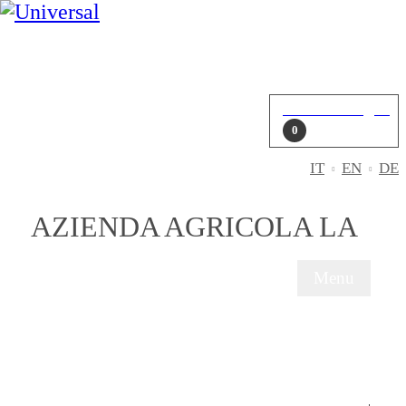
Mein Konto
Einloggen
Einkaufswagen
0
IT
EN
DE
AZIENDA AGRICOLA LA
Menu
WER WIR SI