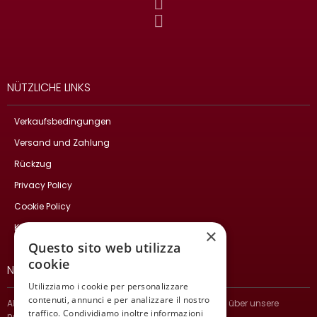
NÜTZLICHE LINKS
Verkaufsbedingungen
Versand und Zahlung
Rückzug
Privacy Policy
Cookie Policy
Kontakte
×
Questo sito web utilizza
cookie
NEWSLETTER
Utilizziamo i cookie per personalizzare
contenuti, annunci e per analizzare il nostro
Abonnieren Sie und bleiben Sie auf dem Laufenden über unsere
traffico. Condividiamo inoltre informazioni
neuesten Nachrichten.