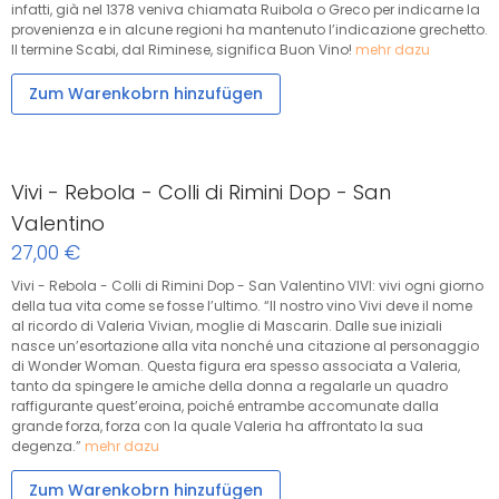
infatti, già nel 1378 veniva chiamata Ruibola o Greco per indicarne la
provenienza e in alcune regioni ha mantenuto l’indicazione grechetto.
Il termine Scabi, dal Riminese, significa Buon Vino!
mehr dazu
Zum Warenkobrn hinzufügen
Vivi - Rebola - Colli di Rimini Dop - San
Valentino
27,00 €
Vivi - Rebola - Colli di Rimini Dop - San Valentino VIVI: vivi ogni giorno
della tua vita come se fosse l’ultimo. “Il nostro vino Vivi deve il nome
al ricordo di Valeria Vivian, moglie di Mascarin. Dalle sue iniziali
nasce un’esortazione alla vita nonché una citazione al personaggio
di Wonder Woman. Questa figura era spesso associata a Valeria,
tanto da spingere le amiche della donna a regalarle un quadro
raffigurante quest’eroina, poiché entrambe accomunate dalla
grande forza, forza con la quale Valeria ha affrontato la sua
degenza.”
mehr dazu
Zum Warenkobrn hinzufügen