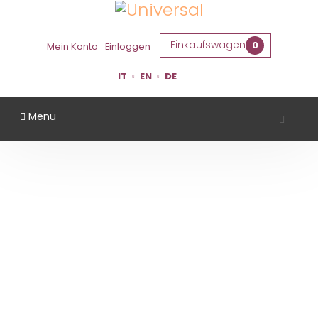
Einkaufswagen
0
Mein Konto
Einloggen
IT
EN
DE
Menu
SAN VALENTINO
Startseite
Gebiet
Rimini
San Valentino