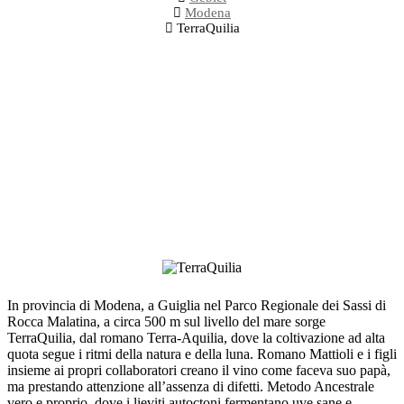
Modena
TerraQuilia
In provincia di Modena, a Guiglia nel Parco Regionale dei Sassi di
Rocca Malatina, a circa 500 m sul livello del mare sorge
TerraQuilia, dal romano Terra-Aquilia, dove la coltivazione ad alta
quota segue i ritmi della natura e della luna. Romano Mattioli e i figli
insieme ai propri collaboratori creano il vino come faceva suo papà,
ma prestando attenzione all’assenza di difetti. Metodo Ancestrale
vero e proprio, dove i lieviti autoctoni fermentano uve sane e