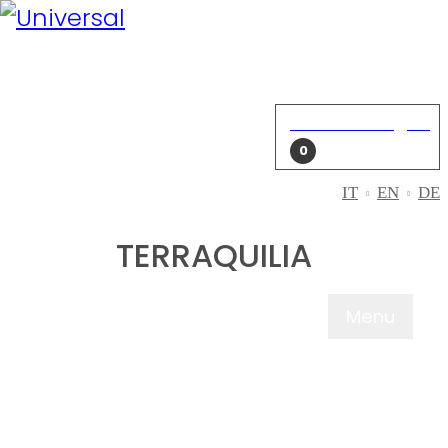
Mein Konto
Einloggen
Einkaufswagen
0
IT
EN
DE
TERRAQUILIA
Menu
WER WIR SIN