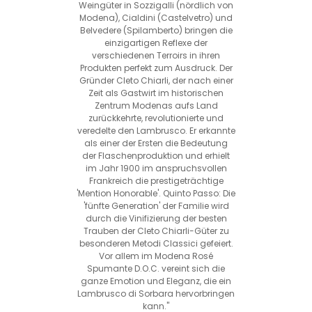
Weingüter in Sozzigalli (nördlich von
Modena), Cialdini (Castelvetro) und
Belvedere (Spilamberto) bringen die
einzigartigen Reflexe der
verschiedenen Terroirs in ihren
Produkten perfekt zum Ausdruck. Der
Gründer Cleto Chiarli, der nach einer
Zeit als Gastwirt im historischen
Zentrum Modenas aufs Land
zurückkehrte, revolutionierte und
veredelte den Lambrusco. Er erkannte
als einer der Ersten die Bedeutung
der Flaschenproduktion und erhielt
im Jahr 1900 im anspruchsvollen
Frankreich die prestigeträchtige
'Mention Honorable'. Quinto Passo: Die
'fünfte Generation' der Familie wird
durch die Vinifizierung der besten
Trauben der Cleto Chiarli-Güter zu
besonderen Metodi Classici gefeiert.
Vor allem im Modena Rosé
Spumante D.O.C. vereint sich die
ganze Emotion und Eleganz, die ein
Lambrusco di Sorbara hervorbringen
kann."