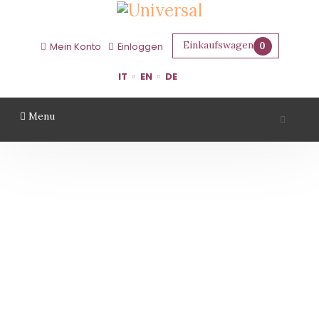
Einkaufswagen
0
Mein Konto
Einloggen
IT
EN
DE
Menu
CLETO CHIARLI
Startseite
Gebiet
Modena
Cleto Chiarli