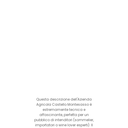
Questa descrizione dell'Azienda
Agricola Castello Montesasso è
estremamente tecnica e
affascinante, perfetta per un
pubblico di intenditori (sommelier,
importatori o wine lover esperti). Il