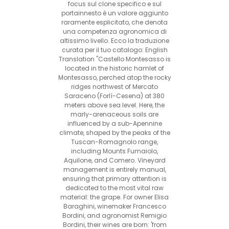
focus sul clone specifico e sul
portainnesto è un valore aggiunto
raramente esplicitato, che denota
una competenza agronomica di
altissimo livello. Ecco la traduzione
curata per il tuo catalogo: English
Translation "Castello Montesasso is
located in the historic hamlet of
Montesasso, perched atop the rocky
ridges northwest of Mercato
Saraceno (Forlì-Cesena) at 380
meters above sea level. Here, the
marly-arenaceous soils are
influenced by a sub-Apennine
climate, shaped by the peaks of the
Tuscan-Romagnolo range,
including Mounts Fumaiolo,
Aquilone, and Comero. Vineyard
management is entirely manual,
ensuring that primary attention is
dedicated to the most vital raw
material: the grape. For owner Elisa
Baraghini, winemaker Francesco
Bordini, and agronomist Remigio
Bordini, their wines are born: 'from