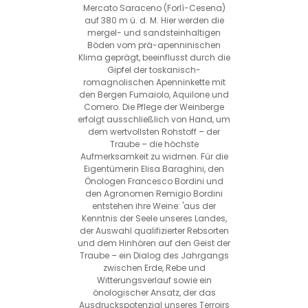
Mercato Saraceno (Forlì-Cesena)
auf 380 m ü. d. M. Hier werden die
mergel- und sandsteinhaltigen
Böden vom prä-apenninischen
Klima geprägt, beeinflusst durch die
Gipfel der toskanisch-
romagnolischen Apenninkette mit
den Bergen Fumaiolo, Aquilone und
Comero. Die Pflege der Weinberge
erfolgt ausschließlich von Hand, um
dem wertvollsten Rohstoff – der
Traube – die höchste
Aufmerksamkeit zu widmen. Für die
Eigentümerin Elisa Baraghini, den
Önologen Francesco Bordini und
den Agronomen Remigio Bordini
entstehen ihre Weine: 'aus der
Kenntnis der Seele unseres Landes,
der Auswahl qualifizierter Rebsorten
und dem Hinhören auf den Geist der
Traube – ein Dialog des Jahrgangs
zwischen Erde, Rebe und
Witterungsverlauf sowie ein
önologischer Ansatz, der das
Ausdruckspotenzial unseres Terroirs