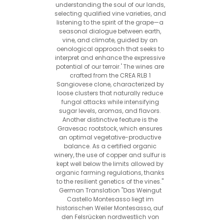
understanding the soul of our lands,
selecting qualified vine varieties, and
listening to the spirit of the grape—a
seasonal dialogue between earth,
vine, and climate, guided by an
oenological approach that seeks to
interpret and enhance the expressive
potential of our terroir.' The wines are
crafted from the CREA RLB 1
Sangiovese clone, characterized by
loose clusters that naturally reduce
fungal attacks while intensifying
sugar levels, aromas, and flavors.
Another distinctive feature is the
Gravesac rootstock, which ensures
an optimal vegetative-productive
balance. As a certified organic
winery, the use of copper and sulfur is
kept well below the limits allowed by
organic farming regulations, thanks
to the resilient genetics of the vines."
German Translation "Das Weingut
Castello Montesasso liegt im
historischen Weiler Montesasso, auf
den Felsrücken nordwestlich von