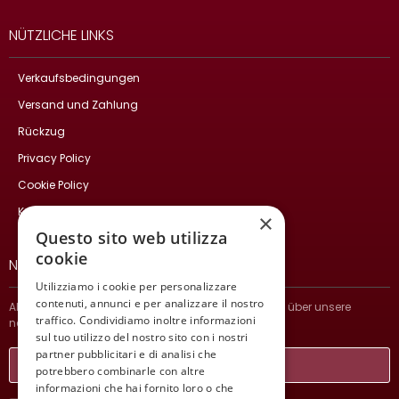
NÜTZLICHE LINKS
Verkaufsbedingungen
Versand und Zahlung
Rückzug
Privacy Policy
Cookie Policy
Kontakte
×
Questo sito web utilizza
cookie
NEWSLETTER
Utilizziamo i cookie per personalizzare
contenuti, annunci e per analizzare il nostro
Abonnieren Sie und bleiben Sie auf dem Laufenden über unsere
traffico. Condividiamo inoltre informazioni
neuesten Nachrichten.
sul tuo utilizzo del nostro sito con i nostri
partner pubblicitari e di analisi che
potrebbero combinarle con altre
informazioni che hai fornito loro o che