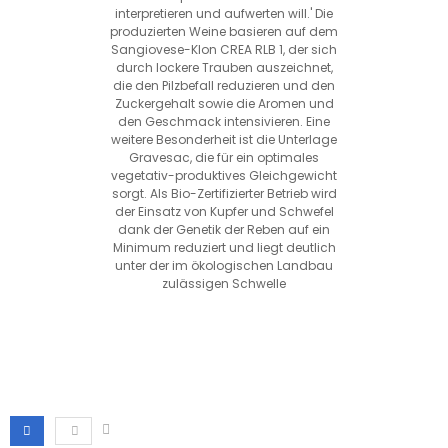
interpretieren und aufwerten will.' Die
produzierten Weine basieren auf dem
Sangiovese-Klon CREA RLB 1, der sich
durch lockere Trauben auszeichnet,
die den Pilzbefall reduzieren und den
Zuckergehalt sowie die Aromen und
den Geschmack intensivieren. Eine
weitere Besonderheit ist die Unterlage
Gravesac, die für ein optimales
vegetativ-produktives Gleichgewicht
sorgt. Als Bio-Zertifizierter Betrieb wird
der Einsatz von Kupfer und Schwefel
dank der Genetik der Reben auf ein
Minimum reduziert und liegt deutlich
unter der im ökologischen Landbau
zulässigen Schwelle