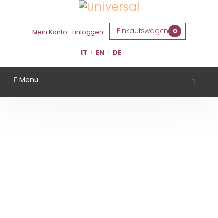
Einkaufswagen
0
Mein Konto
Einloggen
IT
EN
DE
Menu
CASTELLO MONTESASSO
Startseite
Gebiet
Forlì Cesena
Castello Montesasso