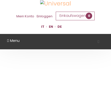
Einkaufswagen
0
Mein Konto
Einloggen
IT
EN
DE
Menu
CORTE MADONNINA
Startseite
Gebiet
Ferrara
Corte Madonnina