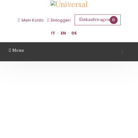
Einkaufswagen
0
Mein Konto
Einloggen
IT
EN
DE
Menu
SAN VALENTINO
Startseite
Gebiet
Rimini
San Valentino