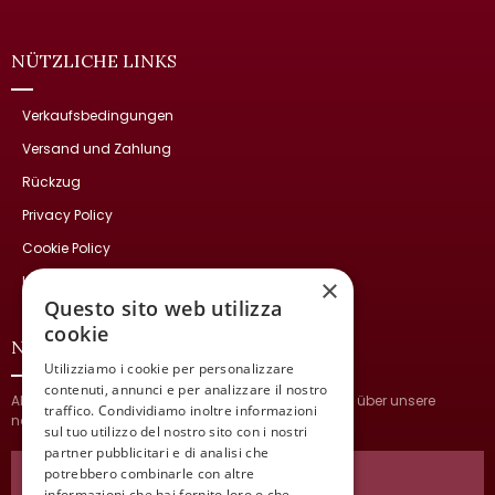
NÜTZLICHE LINKS
Verkaufsbedingungen
Versand und Zahlung
Rückzug
Privacy Policy
Cookie Policy
Kontakte
×
Questo sito web utilizza
cookie
NEWSLETTER
Utilizziamo i cookie per personalizzare
contenuti, annunci e per analizzare il nostro
Abonnieren Sie und bleiben Sie auf dem Laufenden über unsere
traffico. Condividiamo inoltre informazioni
neuesten Nachrichten.
sul tuo utilizzo del nostro sito con i nostri
partner pubblicitari e di analisi che
potrebbero combinarle con altre
informazioni che hai fornito loro o che