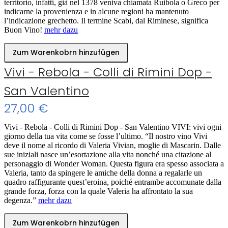
territorio, infatti, già nel 1378 veniva chiamata Ruibola o Greco per
indicarne la provenienza e in alcune regioni ha mantenuto
l’indicazione grechetto. Il termine Scabi, dal Riminese, significa
Buon Vino!
mehr dazu
Zum Warenkobrn hinzufügen
Vivi - Rebola - Colli di Rimini Dop -
San Valentino
27,00 €
Vivi - Rebola - Colli di Rimini Dop - San Valentino VIVI: vivi ogni
giorno della tua vita come se fosse l’ultimo. “Il nostro vino Vivi
deve il nome al ricordo di Valeria Vivian, moglie di Mascarin. Dalle
sue iniziali nasce un’esortazione alla vita nonché una citazione al
personaggio di Wonder Woman. Questa figura era spesso associata a
Valeria, tanto da spingere le amiche della donna a regalarle un
quadro raffigurante quest’eroina, poiché entrambe accomunate dalla
grande forza, forza con la quale Valeria ha affrontato la sua
degenza.”
mehr dazu
Zum Warenkobrn hinzufügen