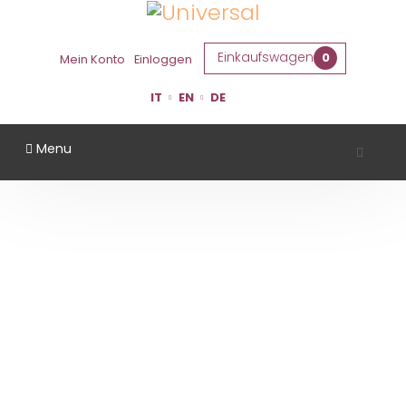
Einkaufswagen
0
Mein Konto
Einloggen
IT
EN
DE
Menu
CANTINA BULZAGA
Startseite
Gebiet
Ravenna
Cantina Bulzaga