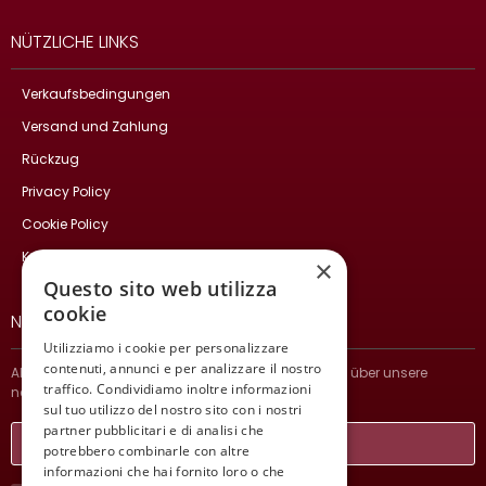
NÜTZLICHE LINKS
Verkaufsbedingungen
Versand und Zahlung
Rückzug
Privacy Policy
Cookie Policy
Kontakte
×
Questo sito web utilizza
cookie
NEWSLETTER
Utilizziamo i cookie per personalizzare
contenuti, annunci e per analizzare il nostro
Abonnieren Sie und bleiben Sie auf dem Laufenden über unsere
traffico. Condividiamo inoltre informazioni
neuesten Nachrichten.
sul tuo utilizzo del nostro sito con i nostri
partner pubblicitari e di analisi che
potrebbero combinarle con altre
informazioni che hai fornito loro o che