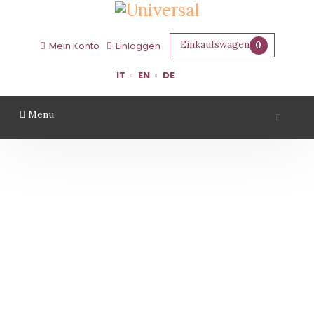
Einkaufswagen
0
Mein Konto
Einloggen
IT
EN
DE
Menu
CANTINA BULZAGA
Startseite
Gebiet
Ravenna
Cantina Bulzaga