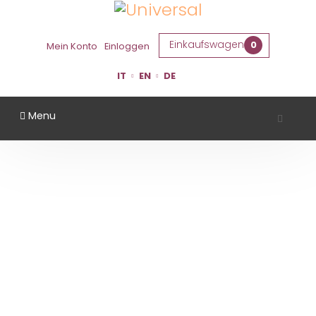
Einkaufswagen
0
Mein Konto
Einloggen
IT
EN
DE
Menu
CASTELLO MONTESASSO
Startseite
Gebiet
Forlì Cesena
Castello Montesasso