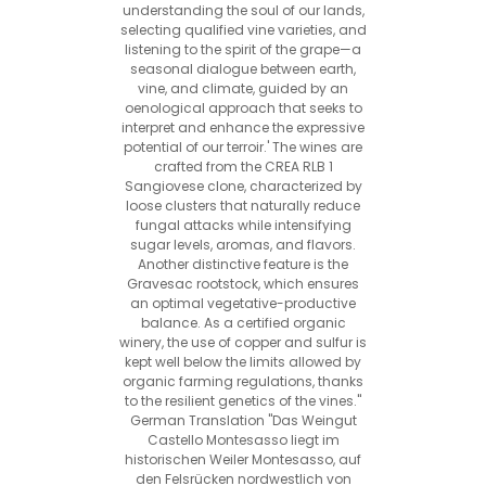
understanding the soul of our lands,
selecting qualified vine varieties, and
listening to the spirit of the grape—a
seasonal dialogue between earth,
vine, and climate, guided by an
oenological approach that seeks to
interpret and enhance the expressive
potential of our terroir.' The wines are
crafted from the CREA RLB 1
Sangiovese clone, characterized by
loose clusters that naturally reduce
fungal attacks while intensifying
sugar levels, aromas, and flavors.
Another distinctive feature is the
Gravesac rootstock, which ensures
an optimal vegetative-productive
balance. As a certified organic
winery, the use of copper and sulfur is
kept well below the limits allowed by
organic farming regulations, thanks
to the resilient genetics of the vines."
German Translation "Das Weingut
Castello Montesasso liegt im
historischen Weiler Montesasso, auf
den Felsrücken nordwestlich von