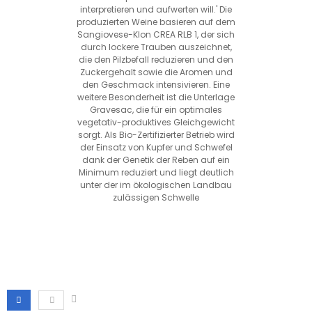
interpretieren und aufwerten will.' Die
produzierten Weine basieren auf dem
Sangiovese-Klon CREA RLB 1, der sich
durch lockere Trauben auszeichnet,
die den Pilzbefall reduzieren und den
Zuckergehalt sowie die Aromen und
den Geschmack intensivieren. Eine
weitere Besonderheit ist die Unterlage
Gravesac, die für ein optimales
vegetativ-produktives Gleichgewicht
sorgt. Als Bio-Zertifizierter Betrieb wird
der Einsatz von Kupfer und Schwefel
dank der Genetik der Reben auf ein
Minimum reduziert und liegt deutlich
unter der im ökologischen Landbau
zulässigen Schwelle