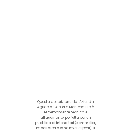
Questa descrizione dell'Azienda
Agricola Castello Montesasso è
estremamente tecnica e
affascinante, perfetta per un
pubblico di intenditori (sommelier,
importatori o wine lover esperti). Il