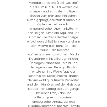
Mercato Saraceno (Forlì-Cesena)
auf 380 m ü. d. M. Hier werden die
mergel- und sandsteinhaltigen
Böden vom prä-apenninischen
Klima geprägt, beeinflusst durch die
Gipfel der toskanisch-
romagnolischen Apenninkette mit
den Bergen Fumaiolo, Aquilone und
Comero. Die Pflege der Weinberge
erfolgt ausschließlich von Hand, um
dem wertvollsten Rohstoff – der
Traube – die höchste
Aufmerksamkeit zu widmen. Für die
Eigentümerin Elisa Baraghini, den
Önologen Francesco Bordini und
den Agronomen Remigio Bordini
entstehen ihre Weine: 'aus der
Kenntnis der Seele unseres Landes,
der Auswahl qualifizierter Rebsorten
und dem Hinhören auf den Geist der
Traube – ein Dialog des Jahrgangs
zwischen Erde, Rebe und
Witterungsverlauf sowie ein
önologischer Ansatz, der das
Ausdruckspotenzial unseres Terroirs