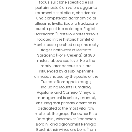
focus sul clone specifico e sul
portainnesto è un valore aggiunto
raramente esplicitato, che denota
una competenza agronomica di
altissimo livello. Ecco la traduzione
curata per il tuo catalogo: English
Translation "Castello Montesasso is
located in the historic hamlet of
Montesasso, perched atop the rocky
ridges northwest of Mercato
Saraceno (Forlì-Cesena) at 380
meters above sea level. Here, the
marly-arenaceous soils are
influenced by a sub-Apennine
climate, shaped by the peaks of the
Tuscan-Romagnolo range,
including Mounts Fumaiolo,
Aquilone, and Comero. Vineyard
management is entirely manual,
ensuring that primary attention is
dedicated to the most vital raw
material: the grape. For owner Elisa
Baraghini, winemaker Francesco
Bordini, and agronomist Remigio
Bordini, their wines are born: 'from