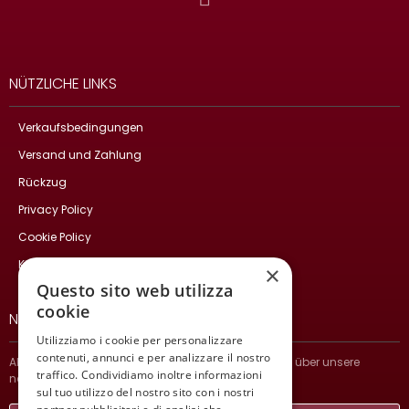
NÜTZLICHE LINKS
Verkaufsbedingungen
Versand und Zahlung
Rückzug
Privacy Policy
Cookie Policy
Kontakte
×
Questo sito web utilizza
cookie
NEWSLETTER
Utilizziamo i cookie per personalizzare
contenuti, annunci e per analizzare il nostro
Abonnieren Sie und bleiben Sie auf dem Laufenden über unsere
traffico. Condividiamo inoltre informazioni
neuesten Nachrichten.
sul tuo utilizzo del nostro sito con i nostri