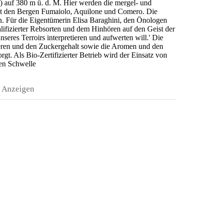
) auf 380 m ü. d. M. Hier werden die mergel- und
mit den Bergen Fumaiolo, Aquilone und Comero. Die
n. Für die Eigentümerin Elisa Baraghini, den Önologen
ifizierter Rebsorten und dem Hinhören auf den Geist der
eres Terroirs interpretieren und aufwerten will.' Die
ieren und den Zuckergehalt sowie die Aromen und den
gt. Als Bio-Zertifizierter Betrieb wird der Einsatz von
gen Schwelle
Anzeigen