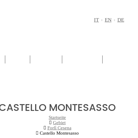
M
IT
EN
DE
D
GEBIET
ROTWEIN
WEISSWEINE
PASSITO - 
CASTELLO MONTESASSO
Startseite
Gebiet
Forlì Cesena
Castello Montesasso