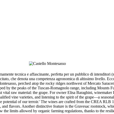
mente tecnica e affascinante, perfetta per un pubblico di intenditori (so
icitato, che denota una competenza agronomica di altissimo livello. Ecco 
 Montesasso, perched atop the rocky ridges northwest of Mercato Saracen
shaped by the peaks of the Tuscan-Romagnolo range, including Mounts
most vital raw material: the grape. For owner Elisa Baraghini, winemake
alified vine varieties, and listening to the spirit of the grape—a season
ve potential of our terroir.' The wines are crafted from the CREA RLB 1 
s, and flavors. Another distinctive feature is the Gravesac rootstock, w
ow the limits allowed by organic farming regulations, thanks to the resi