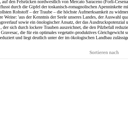
, auf den Felsrücken nordwestlich von Mercato Saraceno (Forlì-Cesena
flusst durch die Gipfel der toskanisch-romagnolischen Apenninkette 
ollsten Rohstoff – der Traube – die höchste Aufmerksamkeit zu widme
 Weine: 'aus der Kenntnis der Seele unseres Landes, der Auswahl qual
verlauf sowie ein önologischer Ansatz, der das Ausdruckspotenzial uns
er sich durch lockere Trauben auszeichnet, die den Pilzbefall reduz
Gravesac, die für ein optimales vegetativ-produktives Gleichgewicht sor
uziert und liegt deutlich unter der im ökologischen Landbau zulässi
Sortieren nach