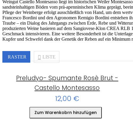
Weingut Castello Montesasso liegt im historischen Weiler Montesasso
sandsteinhaltigen Böden vom prä-apenninischen Klima geprägt, beein
Pflege der Weinberge erfolgt ausschließlich von Hand, um dem wertv
Francesco Bordini und den Agronomen Remigio Bordini entstehen ihre
Traube – ein Dialog des Jahrgangs zwischen Erde, Rebe und Witterungs
produzierten Weine basieren auf dem Sangiovese-Klon CREA RLB 1, d
Geschmack intensivieren. Eine weitere Besonderheit ist die Unterlage 
Kupfer und Schwefel dank der Genetik der Reben auf ein Minimum red
RASTER
LISTE
Preludyo- Spumante Rosè Brut -
Castello Montesasso
12,00 €
Zum Warenkobrn hinzufügen