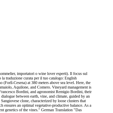
mmelier, importatori o wine lover esperti). Il focus sul
la traduzione curata per il tuo catalogo: English
o (Forlì-Cesena) at 380 meters above sea level. Here, the
 Fumaiolo, Aquilone, and Comero. Vineyard management is
r Francesco Bordini, and agronomist Remigio Bordini, their
al dialogue between earth, vine, and climate, guided by an
Sangiovese clone, characterized by loose clusters that
hich ensures an optimal vegetative-productive balance. As a
lient genetics of the vines." German Translation "Das