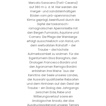
Mercato Saraceno (Forlì-Cesena)
auf 380 m ü. d. M. Hier werden die
mergel- und sandsteinhaltigen
Böden vom prä-apenninischen
Klima geprägt, beeinflusst durch die
Gipfel der toskanisch-
romagnolischen Apenninkette mit
den Bergen Fumaiolo, Aquilone und
Comero. Die Pflege der Weinberge
erfolgt ausschließlich von Hand, um
dem wertvollsten Rohstoff – der
Traube – die höchste
Aufmerksamkeit zu widmen. Für die
Eigentümerin Elisa Baraghini, den
Önologen Francesco Bordini und
den Agronomen Remigio Bordini
entstehen ihre Weine: 'aus der
Kenntnis der Seele unseres Landes,
der Auswahl qualifizierter Rebsorten
und dem Hinhören auf den Geist der
Traube – ein Dialog des Jahrgangs
zwischen Erde, Rebe und
Witterungsverlauf sowie ein
önologischer Ansatz, der das
Ausdruckspotenzial unseres Terroirs