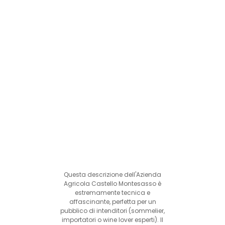
Questa descrizione dell'Azienda
Agricola Castello Montesasso è
estremamente tecnica e
affascinante, perfetta per un
pubblico di intenditori (sommelier,
importatori o wine lover esperti). Il