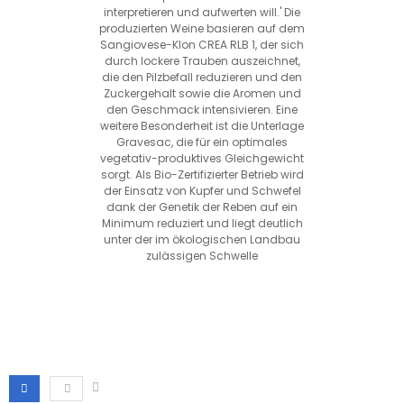
interpretieren und aufwerten will.' Die
produzierten Weine basieren auf dem
Sangiovese-Klon CREA RLB 1, der sich
durch lockere Trauben auszeichnet,
die den Pilzbefall reduzieren und den
Zuckergehalt sowie die Aromen und
den Geschmack intensivieren. Eine
weitere Besonderheit ist die Unterlage
Gravesac, die für ein optimales
vegetativ-produktives Gleichgewicht
sorgt. Als Bio-Zertifizierter Betrieb wird
der Einsatz von Kupfer und Schwefel
dank der Genetik der Reben auf ein
Minimum reduziert und liegt deutlich
unter der im ökologischen Landbau
zulässigen Schwelle