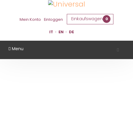
Einkaufswagen
0
Mein Konto
Einloggen
IT
EN
DE
Menu
CASTELLO MONTESASSO
Startseite
Gebiet
Forlì Cesena
Castello Montesasso