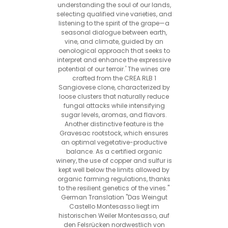
understanding the soul of our lands,
selecting qualified vine varieties, and
listening to the spirit of the grape—a
seasonal dialogue between earth,
vine, and climate, guided by an
oenological approach that seeks to
interpret and enhance the expressive
potential of our terroir.' The wines are
crafted from the CREA RLB 1
Sangiovese clone, characterized by
loose clusters that naturally reduce
fungal attacks while intensifying
sugar levels, aromas, and flavors.
Another distinctive feature is the
Gravesac rootstock, which ensures
an optimal vegetative-productive
balance. As a certified organic
winery, the use of copper and sulfur is
kept well below the limits allowed by
organic farming regulations, thanks
to the resilient genetics of the vines."
German Translation "Das Weingut
Castello Montesasso liegt im
historischen Weiler Montesasso, auf
den Felsrücken nordwestlich von