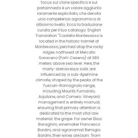
focus sul clone specifico e sul
portainnesto è un valore aggiunto
raramente esplicitato, che denota
una competenza agronomica di
altissimo livello. Ecco la traduzione
curata per il tuo catalogo: English
Translation "Castello Montesasso is
located in the historic hamlet of
Montesasso, perched atop the rocky
ridges northwest of Mercato
Saraceno (Forlì-Cesena) at 380
meters above sea level. Here, the
marly-arenaceous soils are
influenced by a sub-Apennine
climate, shaped by the peaks of the
Tuscan-Romagnolo range,
including Mounts Fumaiolo,
Aquilone, and Comero. Vineyard
management is entirely manual,
ensuring that primary attention is
dedicated to the most vital raw
material: the grape. For owner Elisa
Baraghini, winemaker Francesco
Bordini, and agronomist Remigio
Bordini, their wines are born: 'from