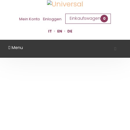
Einkaufswagen
0
Mein Konto
Einloggen
IT
EN
DE
Menu
VINI DELLE SABBIE
Startseite
Gebiet
Ferrara
Vini delle Sabbie