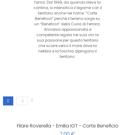
fama. Dal 1999, da quando rileva la
cantina, si intensifica il legame con il
territorio anche nel nome: “Corte
Beneficio” perché il terreno sorge su
un “Beneficio” della Curia di Ferrara.
Annalisa appassionata e
competente regala nei suoi vini la
sua passione per questo territorio
che scorre verso il mare dove la
nebbia e la foschia dipingono il
territorio.
Filare Roverella - Emilia IGT - Corte Beneficio
7,00 €