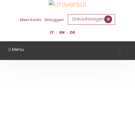
Einkaufswagen
0
Mein Konto
Einloggen
IT
EN
DE
Menu
CORTE BENEFICIO
Startseite
Gebiet
Ferrara
Corte Beneficio