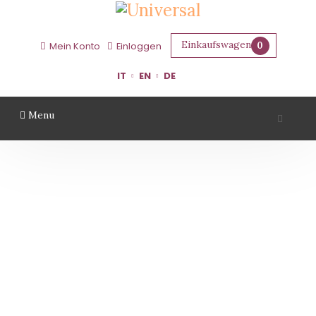
Einkaufswagen
0
Mein Konto
Einloggen
IT
EN
DE
Menu
CORTE BENEFICIO
Startseite
Gebiet
Ferrara
Corte Beneficio