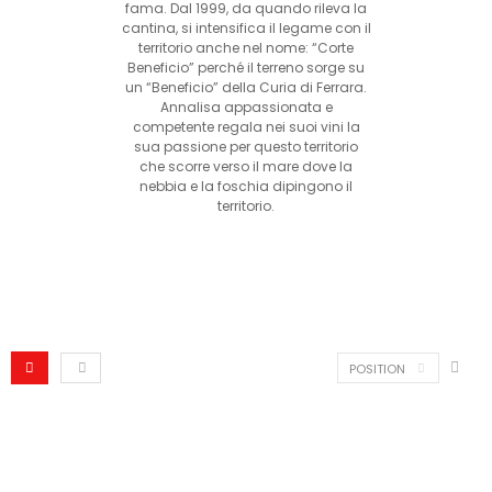
fama. Dal 1999, da quando rileva la
cantina, si intensifica il legame con il
territorio anche nel nome: “Corte
Beneficio” perché il terreno sorge su
un “Beneficio” della Curia di Ferrara.
Annalisa appassionata e
competente regala nei suoi vini la
sua passione per questo territorio
che scorre verso il mare dove la
nebbia e la foschia dipingono il
territorio.
POSITION