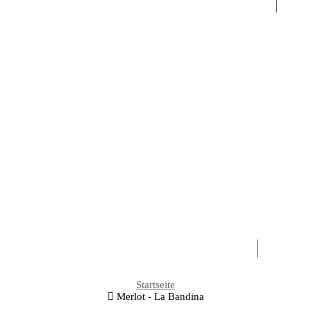
GEBIET
ROT
WEISSWEINE
PASSITO - SÜ
DESTILLIERTE
ÖLE
ERFAH
Startseite
Merlot - La Bandina