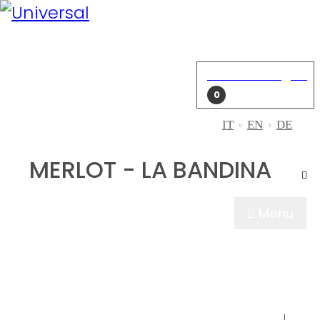
Mein Konto
Einloggen
Einkaufswagen
0
IT
EN
DE
MERLOT - LA BANDINA
Menu
WER WIR SIN