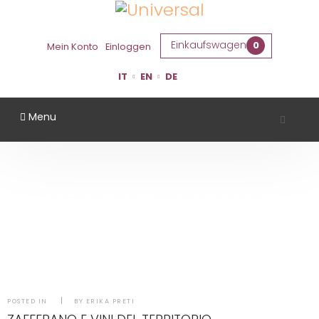
Einkaufswagen
0
Mein Konto
Einloggen
IT
EN
DE
Menu
TAGGED WITH "ZAFFERANO"
Startseite
Experience
Tagged with "zafferano"
POSTED IN
BY ERIKA PRETI