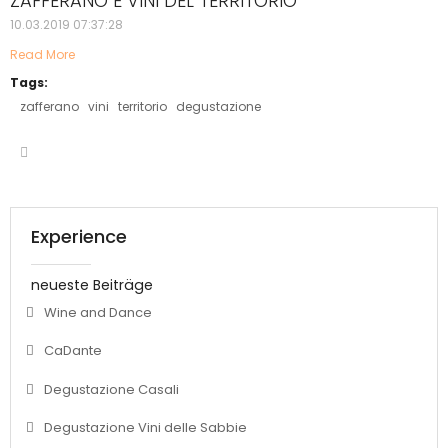
ZAFFERANO E VINI DEL TERRITORIO
10.03.2019 07:37:28
Read More
Tags:
zafferano
vini
territorio
degustazione
Experience
neueste Beiträge
Wine and Dance
CaDante
Degustazione Casali
Degustazione Vini delle Sabbie