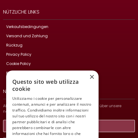
NÜTZLICHE LINKS
Verkaufsbedingungen
Versand und Zahlung
Rückzug
Privacy Policy
Cookie Policy
Kontakte
×
Questo sito web utilizza
cookie
NEWSLETTER
Utilizziamo i cookie per personalizzare
contenuti, annunci e per analizzare il nostro
Abonnieren Sie und bleiben Sie auf dem Laufenden über unsere
traffico. Condividiamo inoltre informazioni
neuesten Nachrichten.
sul tuo utilizzo del nostro sito con i nostri
partner pubblicitari e di analisi che
potrebbero combinarle con altre
informazioni che hai fornito loro o che