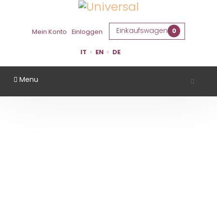
Einkaufswagen
0
Mein Konto
Einloggen
IT
EN
DE
Menu
VIGNA CAVALIERE BIANCO - COLLI
ROMAGNA CENTRALE DOC
TREBBIANO
Startseite
VIGNA CAVALIERE BIANCO - COLLI ROMAGNA CENTRALE DOC TREBBIANO