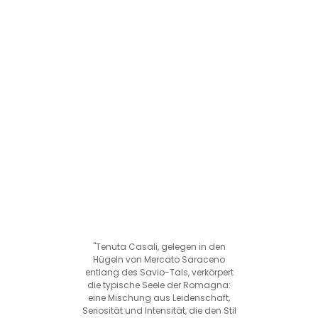
"Tenuta Casali, gelegen in den
Hügeln von Mercato Saraceno
entlang des Savio-Tals, verkörpert
die typische Seele der Romagna:
eine Mischung aus Leidenschaft,
Seriosität und Intensität, die den Stil