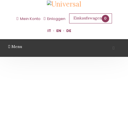
Einkaufswagen
0
Mein Konto
Einloggen
IT
EN
DE
Menu
TENUTA CASALI
Startseite
Gebiet
Forlì Cesena
Tenuta Casali