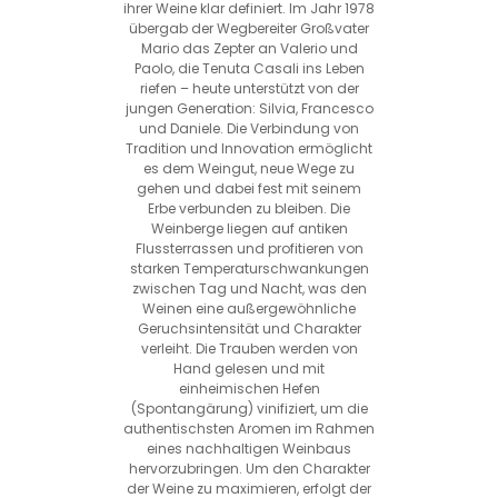
ihrer Weine klar definiert. Im Jahr 1978
übergab der Wegbereiter Großvater
Mario das Zepter an Valerio und
Paolo, die Tenuta Casali ins Leben
riefen – heute unterstützt von der
jungen Generation: Silvia, Francesco
und Daniele. Die Verbindung von
Tradition und Innovation ermöglicht
es dem Weingut, neue Wege zu
gehen und dabei fest mit seinem
Erbe verbunden zu bleiben. Die
Weinberge liegen auf antiken
Flussterrassen und profitieren von
starken Temperaturschwankungen
zwischen Tag und Nacht, was den
Weinen eine außergewöhnliche
Geruchsintensität und Charakter
verleiht. Die Trauben werden von
Hand gelesen und mit
einheimischen Hefen
(Spontangärung) vinifiziert, um die
authentischsten Aromen im Rahmen
eines nachhaltigen Weinbaus
hervorzubringen. Um den Charakter
der Weine zu maximieren, erfolgt der