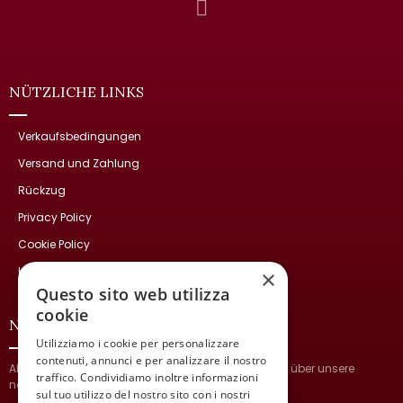
NÜTZLICHE LINKS
Verkaufsbedingungen
Versand und Zahlung
Rückzug
Privacy Policy
Cookie Policy
Kontakte
×
Questo sito web utilizza
cookie
NEWSLETTER
Utilizziamo i cookie per personalizzare
contenuti, annunci e per analizzare il nostro
Abonnieren Sie und bleiben Sie auf dem Laufenden über unsere
traffico. Condividiamo inoltre informazioni
neuesten Nachrichten.
sul tuo utilizzo del nostro sito con i nostri