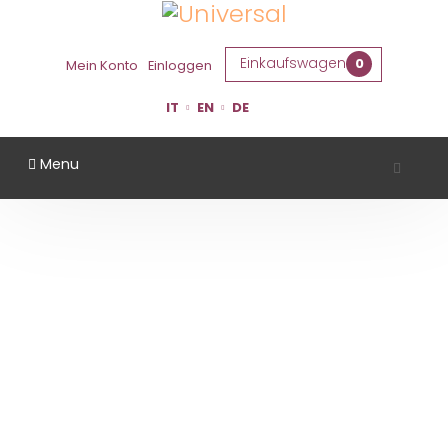
Einkaufswagen
0
Mein Konto
Einloggen
IT
EN
DE
Menu
CORTE MADONNINA
Startseite
Gebiet
Ferrara
Corte Madonnina