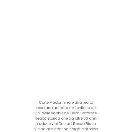
Corte Madonnina è una realtà
secolare radicata nel territorio dei
vini delle sabbie nel Delta Ferrarese.
Realtà storica che da oltre 60 anni
produce vini Doc del Bosco Eliceo.
Vicino alla cantina sorge la storica