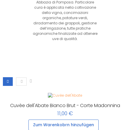
Abbazia di Pomposa. Particolare
cura è applicata nella coltivazione
della vigna, concimazioni
organiche, potature verdi,
diradamento dei grappoli, gestione
dell’irrigazione, tutte pratiche
agronomiche finalizzate ad ottenere
uve di qualità.
Cuvèe dell'Abate Bianco Brut - Corte Madonnina
11,00 €
Zum Warenkobrn hinzufügen