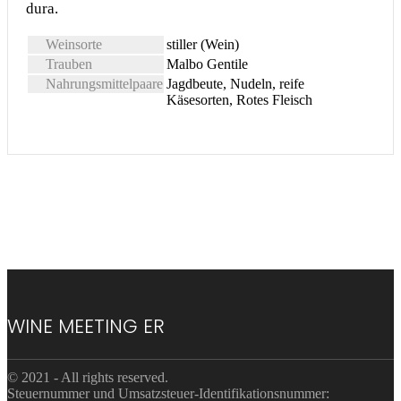
dura.
Weinsorte
stiller (Wein)
Trauben
Malbo Gentile
Nahrungsmittelpaare
Jagdbeute, Nudeln, reife
Käsesorten, Rotes Fleisch
WINE MEETING ER
© 2021 - All rights reserved.
Steuernummer und Umsatzsteuer-Identifikationsnummer: