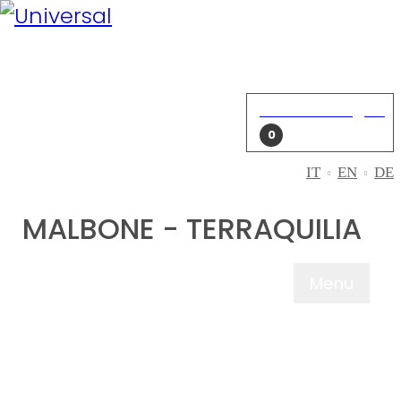
Mein Konto
Einloggen
Einkaufswagen
0
IT
EN
DE
MALBONE - TERRAQUILIA
Menu
WER WIR SIN