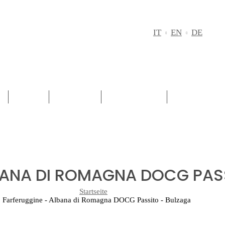
M
IT
EN
DE
D
GEBIET
ROTWEIN
WEISSWEINE
PASSITO - 
BANA DI ROMAGNA DOCG PAS
Startseite
Farferuggine - Albana di Romagna DOCG Passito - Bulzaga