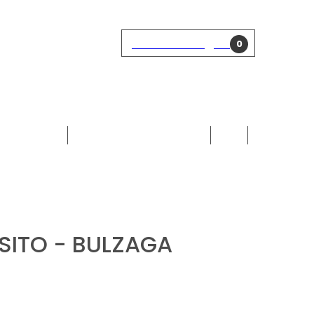
Einkaufswagen
ein Konto
Einloggen
0
SÜSSWEIN
DESTILLIERTE_LIKÖRE
ÖLE
SITO - BULZAGA