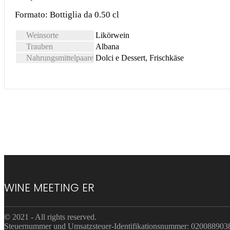
Formato: Bottiglia da 0.50 cl
Weinsorte
Likörwein
Trauben
Albana
Nahrungsmittelpaare
Dolci e Dessert, Frischkäse
WINE MEETING ER
© 2021 - All rights reserved.
Steuernummer und Umsatzsteuer-Identifikationsnummer: 02008890