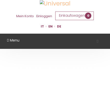
Einkaufswagen
0
Mein Konto
Einloggen
IT
EN
DE
Menu
BIANCO DELL’EMILIA IGP FERMO
“PASSO MORGONE” - 100% FAMOSO
- VINI DELLE SABBIE
Startseite
Bianco dell’Emilia IGP fermo “Passo Morgone” - 100% Famoso - Vini delle
sabbie