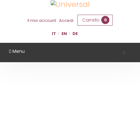
Carrello
0
Il mio account
Accedi
IT
EN
DE
Menu
AZIENDA AGRICOLA LA BARCHESSA
Home
Territorio
Ferrara
Azienda Agricola La Barchessa