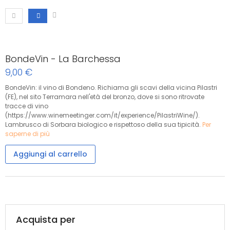
BondeVin - La Barchessa
9,00 €
BondeVin: il vino di Bondeno. Richiama gli scavi della vicina Pilastri
(FE), nel sito Terramara nell'età del bronzo, dove si sono ritrovate
tracce di vino
(https://www.winemeetinger.com/it/experience/PilastriWine/).
Lambrusco di Sorbara biologico e rispettoso della sua tipicità.
Per
saperne di più
Aggiungi al carrello
Acquista per