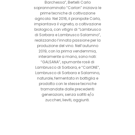
Barchessa”, Bertelli Carlo
soprannominato “Carlon” iniziava le
prime tecniche di coltivazione
agricola. Nel 2016, il pronipote Carlo,
impiantava il vigneto, a coltivazione
biologica, con vitigni di “Lambrusco
di Sorbara e Lambrusco Salamino”,
realizzando l’innata passione per la
produzione del vino. Nell’autunno
2019, con la prima vendemmia,
interamente a mano, sono nati:
“GALSANA”, spumante rosé di
Lambrusco di Sorbara, e “CarlONE”,
Lambrusco di Sorbara e Salamino,
naturale, fermentato in bottiglia e
prodotto con le stesse tecniche
tramandate dalle precedenti
generazioni, senza solfiti e/o
zuccheri, lieviti, aggiunti.