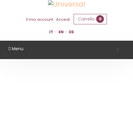
Carrello
0
Il mio account
Accedi
IT
EN
DE
Menu
AZIENDA AGRICOLA LA BARCHESSA
Home
Territorio
Ferrara
Azienda Agricola La Barchessa