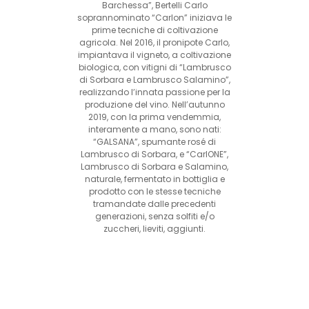
Barchessa”, Bertelli Carlo
soprannominato “Carlon” iniziava le
prime tecniche di coltivazione
agricola. Nel 2016, il pronipote Carlo,
impiantava il vigneto, a coltivazione
biologica, con vitigni di “Lambrusco
di Sorbara e Lambrusco Salamino”,
realizzando l’innata passione per la
produzione del vino. Nell’autunno
2019, con la prima vendemmia,
interamente a mano, sono nati:
“GALSANA”, spumante rosé di
Lambrusco di Sorbara, e “CarlONE”,
Lambrusco di Sorbara e Salamino,
naturale, fermentato in bottiglia e
prodotto con le stesse tecniche
tramandate dalle precedenti
generazioni, senza solfiti e/o
zuccheri, lieviti, aggiunti.