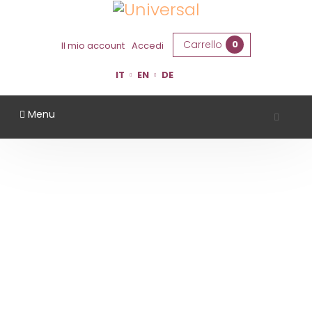
Carrello
0
Il mio account
Accedi
IT
EN
DE
Menu
AZIENDA AGRICOLA LA BARCHESSA
Home
Territorio
Ferrara
Azienda Agricola La Barchessa