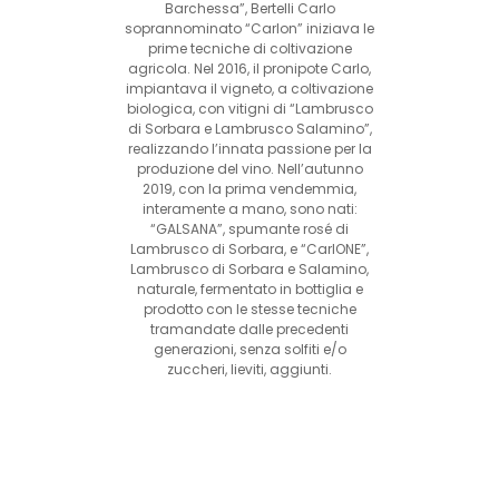
Barchessa”, Bertelli Carlo
soprannominato “Carlon” iniziava le
prime tecniche di coltivazione
agricola. Nel 2016, il pronipote Carlo,
impiantava il vigneto, a coltivazione
biologica, con vitigni di “Lambrusco
di Sorbara e Lambrusco Salamino”,
realizzando l’innata passione per la
produzione del vino. Nell’autunno
2019, con la prima vendemmia,
interamente a mano, sono nati:
“GALSANA”, spumante rosé di
Lambrusco di Sorbara, e “CarlONE”,
Lambrusco di Sorbara e Salamino,
naturale, fermentato in bottiglia e
prodotto con le stesse tecniche
tramandate dalle precedenti
generazioni, senza solfiti e/o
zuccheri, lieviti, aggiunti.