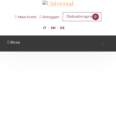
Einkaufswagen
0
Mein Konto
Einloggen
IT
EN
DE
Menu
REGGIO EMILIA
Startseite
Gebiet
Reggio Emilia