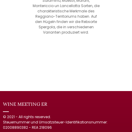
Salamino, Maestri, Marani,
Montericcio un Lancellotta Sorten, die
charakteristische Merkmale des
Reggiano-Territoriums haben. Auf
den Hügeln finden wir die Rebsorte
Spergola, die in verschiedenen
Varianten produziert wird.
WINE MEETING ER
© 2021 - All rights reserved.
Steuernummer und Umsatzsteuer-Identifikationsnummer:
02008890382 - REA 218096