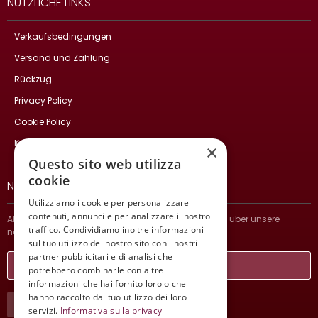
NÜTZLICHE LINKS
Verkaufsbedingungen
Versand und Zahlung
Rückzug
Privacy Policy
Cookie Policy
Kontakte
×
Questo sito web utilizza
cookie
NEWSLETTER
Utilizziamo i cookie per personalizzare
contenuti, annunci e per analizzare il nostro
Abonnieren Sie und bleiben Sie auf dem Laufenden über unsere
traffico. Condividiamo inoltre informazioni
neuesten Nachrichten.
sul tuo utilizzo del nostro sito con i nostri
partner pubblicitari e di analisi che
potrebbero combinarle con altre
informazioni che hai fornito loro o che
hanno raccolto dal tuo utilizzo dei loro
ABONNIEREN SIE
servizi.
Informativa sulla privacy