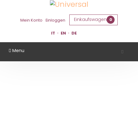
Einkaufswagen
0
Mein Konto
Einloggen
IT
EN
DE
Menu
ZELTICO
Startseite
Gebiet
Ferrara
Zeltico