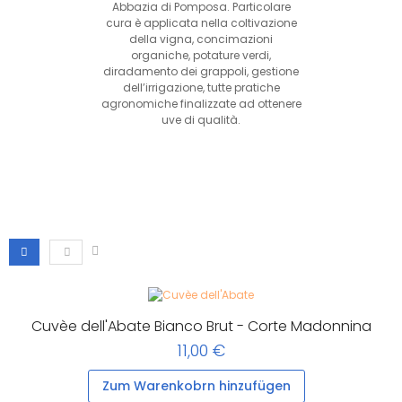
Abbazia di Pomposa. Particolare
cura è applicata nella coltivazione
della vigna, concimazioni
organiche, potature verdi,
diradamento dei grappoli, gestione
dell’irrigazione, tutte pratiche
agronomiche finalizzate ad ottenere
uve di qualità.
Cuvèe dell'Abate Bianco Brut - Corte Madonnina
11,00 €
Zum Warenkobrn hinzufügen