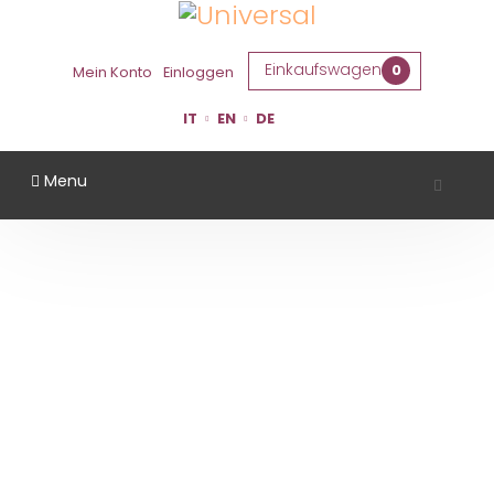
Einkaufswagen
0
Mein Konto
Einloggen
IT
EN
DE
Menu
CORTE MADONNINA
Startseite
Gebiet
Ferrara
Corte Madonnina