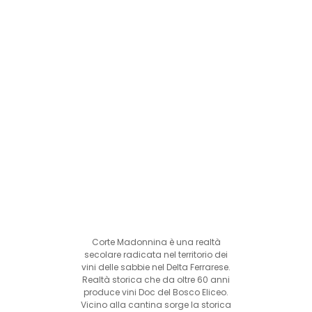
Corte Madonnina è una realtà
secolare radicata nel territorio dei
vini delle sabbie nel Delta Ferrarese.
Realtà storica che da oltre 60 anni
produce vini Doc del Bosco Eliceo.
Vicino alla cantina sorge la storica